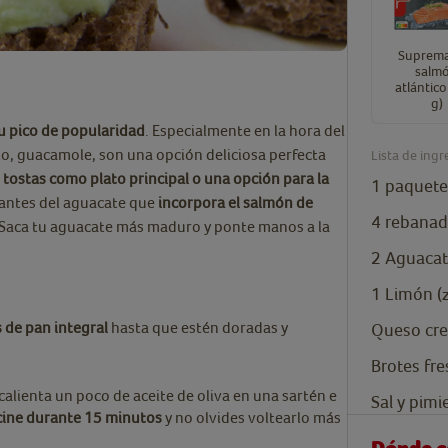
Suprema
salm
atlántic
g)
su pico de popularidad
. Especialmente en la hora del
o, guacamole, son una opción deliciosa perfecta
Lista de ingr
s
tostas como plato principal o una opción para la
1
paquete
mantes del aguacate que
incorpora el salmón de
4
rebanad
 Saca tu aguacate más maduro y ponte manos a la
2
Aguacat
1
Limón (
 de pan integral
hasta que estén doradas y
Queso cr
Brotes fr
alienta un poco de aceite de oliva en una sartén e
Sal y pimi
cine durante 15 minutos
y no olvides voltearlo más