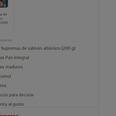
s de
ón
o (200
edientes
Supremas de salmón atlántico (200 g)
as
Pan integral
es maduros
zumo)
ema
escos para decorar
enta al gusto