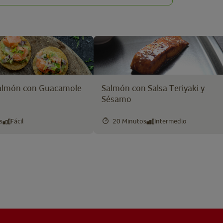
Salmón con Guacamole
Salmón con Salsa Teriyaki y
Sésamo
s
Fácil
20 Minutos
Intermedio