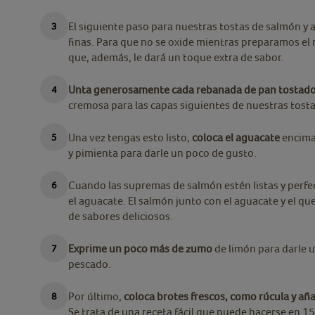
El siguiente paso para nuestras tostas de salmón y 
finas. Para que no se oxide mientras preparamos el 
que, además, le dará un toque extra de sabor.
Unta generosamente cada rebanada de pan tostad
cremosa para las capas siguientes de nuestras tost
Una vez tengas esto listo,
coloca el aguacate
encima 
y pimienta para darle un poco de gusto.
Cuando las supremas de salmón estén listas y perfe
el aguacate. El salmón junto con el aguacate y el q
de sabores deliciosos.
Exprime un poco más de zumo
de limón para darle 
pescado.
Por último,
coloca brotes frescos, como rúcula y añ
Se trata de una receta fácil que puede hacerse en 15