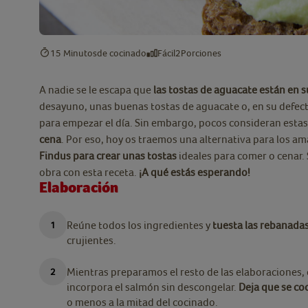
15 Minutos
de cocinado
Fácil
2
Porciones
A nadie se le escapa que
las tostas de aguacate están en 
desayuno, unas buenas tostas de aguacate o, en su defect
para empezar el día. Sin embargo, pocos consideran esta
cena
. Por eso, hoy os traemos una alternativa para los a
Findus para crear unas tostas
ideales para comer o cenar.
obra con esta receta.
¡A qué estás esperando!
Elaboración
Reúne todos los ingredientes y
tuesta las rebanadas
crujientes.
Mientras preparamos el resto de las elaboraciones, c
incorpora el salmón sin descongelar.
Deja que se co
o menos a la mitad del cocinado.