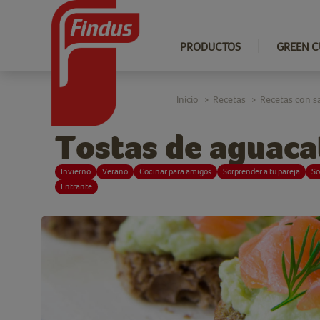
PRODUCTOS
GREEN C
Inicio
Recetas
Recetas con 
>
>
Tostas de aguaca
Invierno
Verano
Cocinar para amigos
Sorprender a tu pareja
So
Entrante