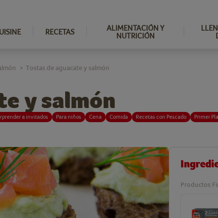
ALIMENTACIÓN Y
LLEN
UISINE
RECETAS
NUTRICIÓN
salmón
Tostas de aguacate y salmón
>
te y salmón
rprender a invitados
Para niños
Cena
Comida
Recetas con Pescado
Primer Pl
Ingredi
Productos Fi