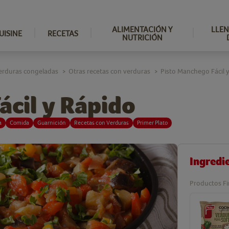
ALIMENTACIÓN Y
LLEN
UISINE
RECETAS
NUTRICIÓN
erduras congeladas
Otras recetas con verduras
Pisto Manchego Fácil 
>
>
ácil y Rápido
a
Comida
Guarnición
Recetas con Verduras
Primer Plato
Ingredi
Productos Fi