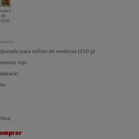
o para
o de
 (250
edientes
eparado para sofrito de verduras (250 g)
imiento rojo
alabacín
ito
oliva
comprar