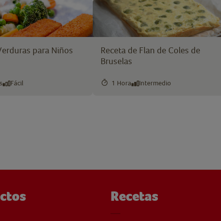
Verduras para Niños
Receta de Flan de Coles de
Bruselas
s
Fácil
1 Hora
Intermedio
ctos
Recetas