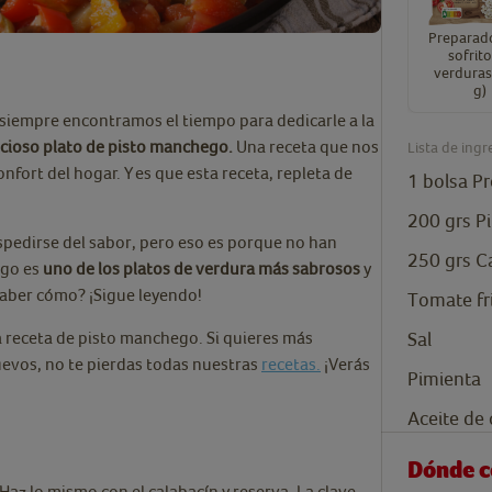
Preparad
sofrit
verduras
g)
 siempre encontramos el tiempo para dedicarle a la
icioso plato de pisto manchego.
Una receta que nos
Lista de ingr
fort del hogar. Y es que esta receta, repleta de
1
bolsa
Pr
200
grs
P
pedirse del sabor, pero eso es porque no han
250
grs
C
ego es
uno de los platos de verdura más sabrosos
y
 saber cómo? ¡Sigue leyendo!
Tomate fr
Sal
a receta de pisto manchego. Si quieres más
uevos, no te pierdas todas nuestras
recetas.
¡Verás
Pimienta
Aceite de 
Dónde 
Haz lo mismo con el calabacín y reserva. La clave