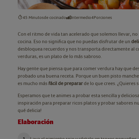
45 Minutos
de cocinado
Intermedio
4
Porciones
Con el ritmo de vida tan acelerado que solemos llevar, no
cocina. Eso no significa que no puedas disfrutar de un
del
desbloquea recuerdos y nos transporta directamente al con
verduras, es un plato de lo más sabroso.
Hay gente que piensa que para comer verdura hay que des
probado una buena receta. Porque un buen pisto manch
es mucho más
fácil de preparar
de lo que crees. ¿Quieres
Esperamos que te animes a probar esta sencilla y delicios
inspiración para preparar ricos platos y probar sabores n
qué delicia!
Elaboración
Lava el pimiento rojo y córtalo en trozos pequeños. 