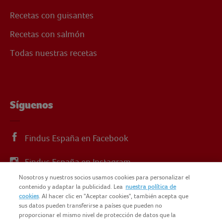
Recetas con guisantes
Recetas con salmón
Todas nuestras recetas
Síguenos
Findus España en Facebook
Findus España en Instagram
Nosotros y nuestros socios usamos cookies para personalizar el
Findus España en X
contenido y adaptar la publicidad. Lea
nuestra política de
cookies
. Al hacer clic en "Aceptar cookies", también acepta que
sus datos pueden transferirse a países que pueden no
proporcionar el mismo nivel de protección de datos que la