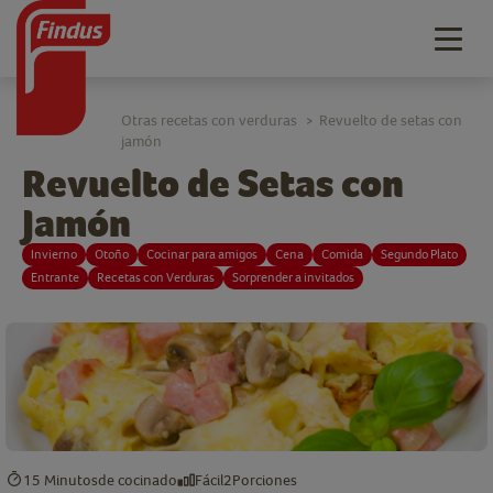
Togg
navig
Otras recetas con verduras
Revuelto de setas con
>
jamón
Revuelto de Setas con
Jamón
Invierno
Otoño
Cocinar para amigos
Cena
Comida
Segundo Plato
Entrante
Recetas con Verduras
Sorprender a invitados
15 Minutos
de cocinado
Fácil
2
Porciones