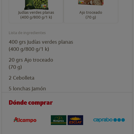
Judías verdes planas
Ajo troceado
(400 g/800 g/1 k)
(70 g)
Lista de ingredientes
400
grs
Judías verdes planas
(400 g/800 g/1 k)
20
grs
Ajo troceado
(70 g)
2
Cebolleta
5
lonchas
Jamón
Dónde comprar