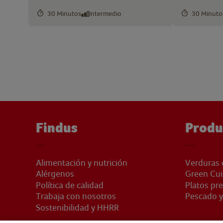
30 Minutos
Intermedio
30 Minuto
Findus
Produ
Alimentación y nutrición
Verduras 
Alérgenos
Green Cui
Política de calidad
Platos pr
Trabaja con nosotros
Pescado y
Sostenibilidad y HHRR