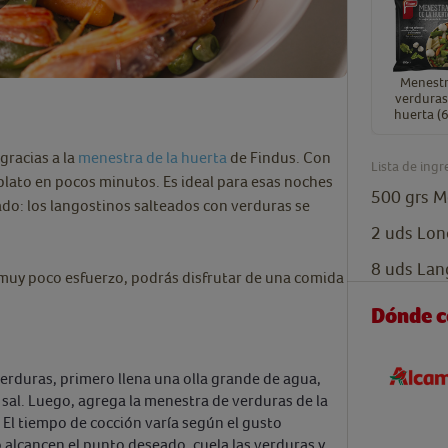
Menestr
verduras
huerta (
gracias a la
menestra de la huerta
de Findus. Con
Lista de ingr
o plato en pocos minutos. Es ideal para esas noches
500
grs
M
ado: los langostinos salteados con verduras se
2
uds
Lon
8
uds
Lan
 muy poco esfuerzo, podrás disfrutar de una comida
Dónde 
erduras, primero llena una olla grande de agua,
e sal. Luego, agrega la menestra de verduras de la
 El tiempo de cocción varía según el gusto
alcancen el punto deseado, cuela las verduras y