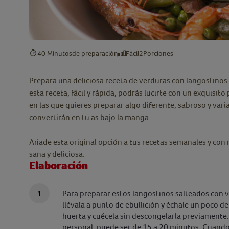
40 Minutos
de preparación
Fácil
2
Porciones
Prepara una deliciosa receta de verduras con langostinos 
esta receta, fácil y rápida, podrás lucirte con un exquisit
en las que quieres preparar algo diferente, sabroso y vari
convertirán en tu as bajo la manga.
Añade esta original opción a tus recetas semanales y con
sana y deliciosa.
Elaboración
Para preparar estos langostinos salteados con v
llévala a punto de ebullición y échale un poco d
huerta y cuécela sin descongelarla previamente.
personal, puede ser de 15 a 20 minutos. Cuando 