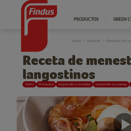
PRODUCTOS
GREEN C
Inicio
Recetas
Recetas con v
>
>
Receta de menest
langostinos
Otoño
Primavera
Sorprender a invitados
Sorprender a tu pareja