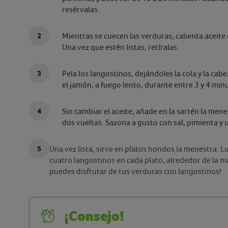
resérvalas.
Mientras se cuecen las verduras, calienta aceite 
Una vez que estén listas, retíralas.
Pela los langostinos, dejándoles la cola y la cabe
el jamón, a fuego lento, durante entre 3 y 4 minu
Sin cambiar el aceite, añade en la sartén la men
dos vueltas. Sazona a gusto con sal, pimienta y
Una vez lista, sirve en platos hondos la menestra. 
cuatro langostinos en cada plato, alrededor de la 
puedes disfrutar de tus verduras con langostinos!
¡Consejo!