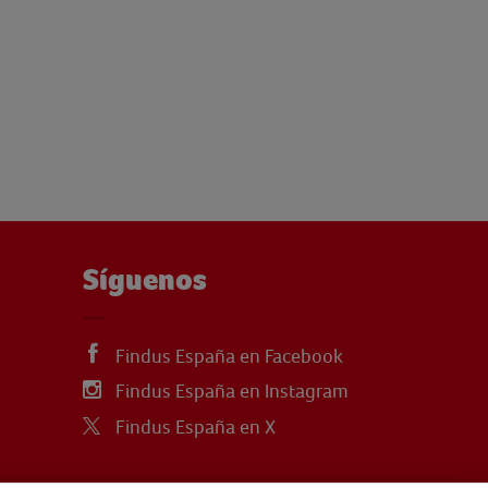
Síguenos
Findus España en Facebook
Findus España en Instagram
Findus España en X