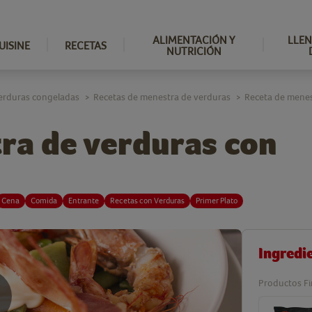
ALIMENTACIÓN Y
LLEN
UISINE
RECETAS
NUTRICIÓN
erduras congeladas
Recetas de menestra de verduras
Receta de menes
>
>
ra de verduras con
Cena
Comida
Entrante
Recetas con Verduras
Primer Plato
Ingredi
Productos Fi