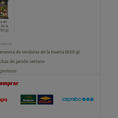
a de
 de la
650 g)
edientes
enestra de verduras de la huerta (650 g)
chas de jamón serrano
gostinos
comprar