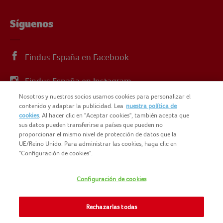
Síguenos
Findus España en Facebook
Findus España en Instagram
Nosotros y nuestros socios usamos cookies para personalizar el
Findus España en X
contenido y adaptar la publicidad. Lea
nuestra política de
cookies
. Al hacer clic en "Aceptar cookies", también acepta que
sus datos pueden transferirse a países que pueden no
proporcionar el mismo nivel de protección de datos que la
UE/Reino Unido. Para administrar las cookies, haga clic en
"Configuración de cookies".
© 2025 FINDUS
POLÍTICA DE PRIVACIDAD
Configuración de cookies
NOMAD FOODS
MAPA DEL SITIO
TÉRMINOS Y CONDICIONES
Rechazarlas todas
FINDUS FOOD SERVICES