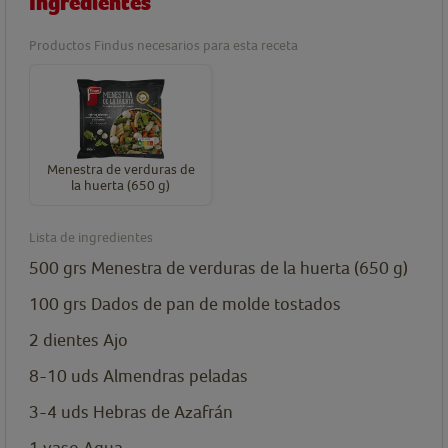
Ingredientes
Productos Findus necesarios para esta receta
Menestra de verduras de
la huerta (650 g)
Lista de ingredientes
500
grs
Menestra de verduras de la huerta (650 g)
100
grs
Dados de pan de molde tostados
2
dientes
Ajo
8-10
uds
Almendras peladas
3-4
uds
Hebras de Azafrán
1
vaso
Agua