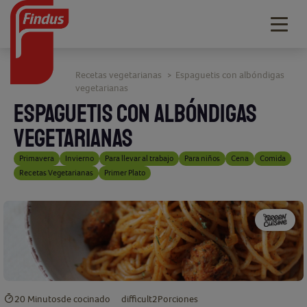
Togg
navig
Recetas vegetarianas
Espaguetis con albóndigas
>
vegetarianas
ESPAGUETIS CON ALBÓNDIGAS
VEGETARIANAS
Primavera
Invierno
Para llevar al trabajo
Para niños
Cena
Comida
Recetas Vegetarianas
Primer Plato
20 Minutos
de cocinado
difficult
2
Porciones