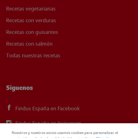
Recetas vegetarianas
Recetas con verduras
Recetas con guisantes
Recetas con salmón
Todas nuestras recetas
Síguenos
Findus España en Facebook
Findus España en Instagram
Nosotros y nuestros socios usamos cookies para personalizar el
Findus España en X