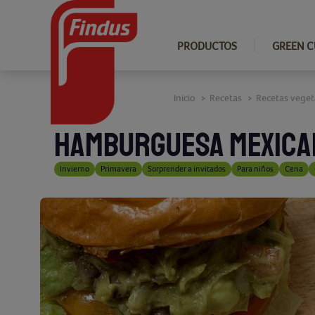
PRODUCTOS
GREEN C
Inicio
Recetas
Recetas veget
>
>
HAMBURGUESA MEXICA
Invierno
Primavera
Sorprender a invitados
Para niños
Cena