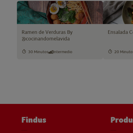
Ramen de Verduras By
Ensalada C
@cocinandomelavida
30 Minutos
Intermedio
20 Minuto
Findus
Produ