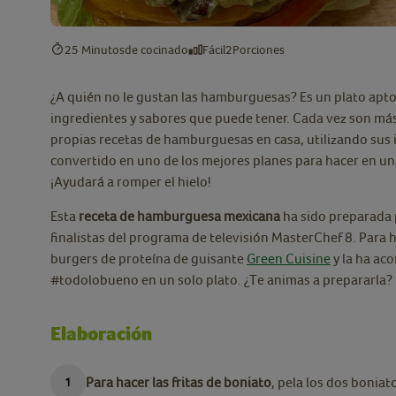
25 Minutos
de cocinado
Fácil
2
Porciones
¿A quién no le gustan las hamburguesas? Es un plato apto 
ingredientes y sabores que puede tener. Cada vez son más 
propias recetas de hamburguesas en casa, utilizando sus i
convertido en uno de los mejores planes para hacer en una
¡Ayudará a romper el hielo!
Esta
receta de hamburguesa mexicana
ha sido preparada
finalistas del programa de televisión MasterChef 8. Para 
burgers de proteína de guisante
Green Cuisine
y la ha ac
#todolobueno en un solo plato. ¿Te animas a prepararla?
Elaboración
Para hacer las fritas de boniato
, pela los dos boniat