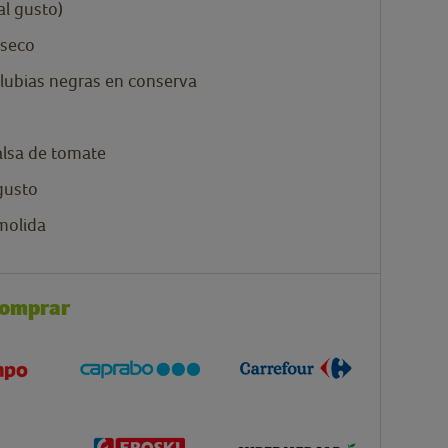
al gusto)
seco
lubias negras en conserva
alsa de tomate
gusto
molida
comprar