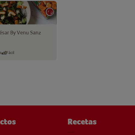
ésar By Venu Sanz
s
Fácil
ctos
Recetas