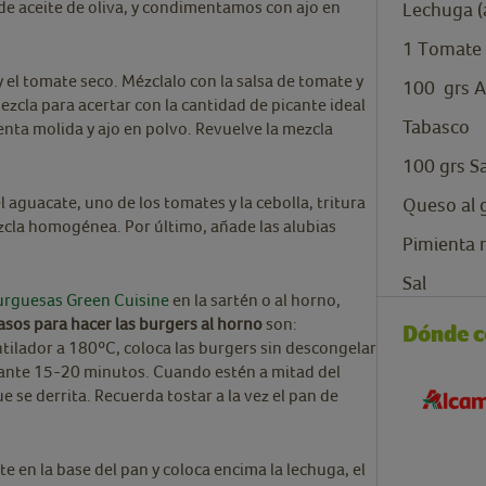
e aceite de oliva, y condimentamos con ajo en
Lechuga (
1
Tomate 
y el tomate seco. Mézclalo con la salsa de tomate y
100
grs
A
zcla para acertar con la cantidad de picante ideal
Tabasco
enta molida y ajo en polvo. Revuelve la mezcla
100
grs
S
l aguacate, uno de los tomates y la cebolla, tritura
Queso al 
zcla homogénea. Por último, añade las alubias
Pimienta 
Sal
rguesas Green Cuisine
en la sartén o al horno,
asos para hacer las burgers al horno
son:
Dónde 
tilador a 180ºC, coloca las burgers sin descongelar
rante 15-20 minutos. Cuando estén a mitad del
se derrita. Recuerda tostar a la vez el pan de
te en la base del pan y coloca encima la lechuga, el