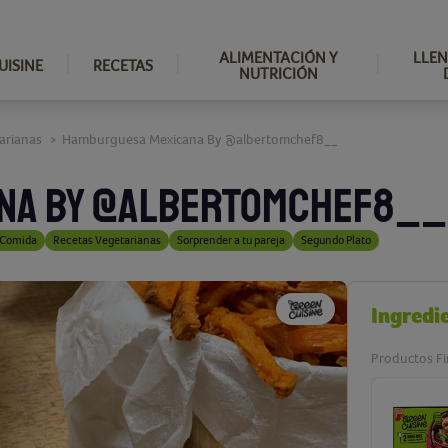
ALIMENTACIÓN Y
LLEN
UISINE
RECETAS
NUTRICIÓN
arianas
Hamburguesa Mexicana By @albertomchef8__
>
NA BY @ALBERTOMCHEF8__
Comida
Recetas Vegetarianas
Sorprender a tu pareja
Segundo Plato
Ingredi
Productos Fi