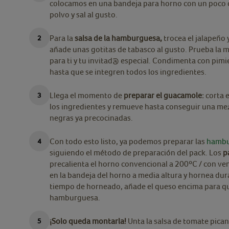
colocamos en una bandeja para horno con un poco d
polvo y sal al gusto.
Para la
salsa de la hamburguesa,
trocea el jalapeño 
añade unas gotitas de tabasco al gusto. Prueba la me
para ti y tu invitad@ especial. Condimenta con pimi
hasta que se integren todos los ingredientes.
Llega el momento de
preparar el guacamole:
corta e
los ingredientes y remueve hasta conseguir una me
negras ya precocinadas.
Con todo esto listo, ya podemos preparar las
hambu
siguiendo el método de preparación del pack. Los
p
precalienta el horno convencional a 200ºC / con ven
en la bandeja del horno a media altura y hornea du
tiempo de horneado, añade el queso encima para que 
hamburguesa.
¡Solo queda montarla!
Unta la salsa de tomate pican