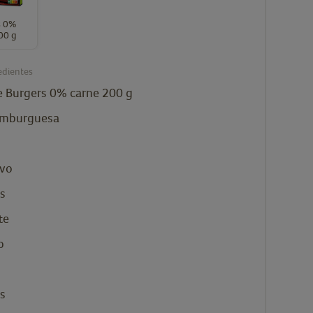
s 0%
00 g
edientes
e
Burgers 0% carne 200 g
amburguesa
lvo
s
te
o
s