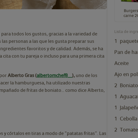
Burger
carne 2
Lista de ingr
para todos los gustos, gracias a la variedad de
1
paquet
las personas a las que les gusta preparar sus
ngredientes favoritos y de calidad. Además, se ha
Pan de h
 cita con tu pareja o incluso para una primera cita
Aceite
Ajo en po
 por
Alberto Gras (
albertomchef8__
),
uno de los
hacer la hamburguesa, ha utilizado nuestras
2
Boniato
ompañado de fritas de boniato… como dice Alberto,
1
Aguaca
1
Jalapeñ
1
Cebolla
2
Tomate
os y córtalos en tiras a modo de “patatas fritas”. Las