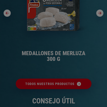
0 G
MEDALLONES DE MERLUZA
FI
300 G
TODOS NUESTROS PRODUCTOS
CONSEJO ÚTIL