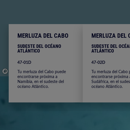
MERLUZA DEL CABO
MERLUZA DEL 
SUDESTE DEL OCÉANO
SUDESTE DEL OCÉ
ATLÁNTICO
ATLÁNTICO
47-01D
47-02D
Tu merluza del Cabo puede
Tu merluza del Cabo
© Mapbox
© OpenStreetMap
Improve this map
© Maxar
encontrarse próxima a
encontrarse próxima 
Namibia, en el sudeste del
Sudáfrica, en el sudes
océano Atlántico.
océano Atlántico.