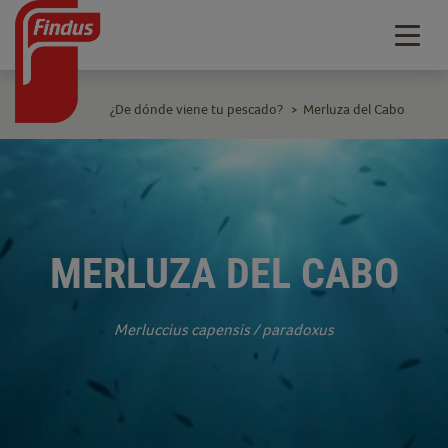
Togg
navig
¿De dónde viene tu pescado?
Merluza del Cabo
>
MERLUZA DEL CABO
Merluccius capensis / paradoxus