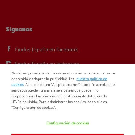
Síguenos
Findus España en Facebook
Findus España en Instagram
Nosotros y nuestros socios usamos cookies para personalizar el
Findus España en X
contenido y adaptar la publicidad. Lea
nuestra política de
cookies
. Al hacer clic en "Aceptar cookies", también acepta que
sus datos pueden transferirse a países que pueden no
proporcionar el mismo nivel de protección de datos que la
UE/Reino Unido. Para administrar las cookies, haga clic en
"Configuración de cookies".
© 2025 FINDUS
POLÍTICA DE PRIVACIDAD
Configuración de cookies
NOMAD FOODS
MAPA DEL SITIO