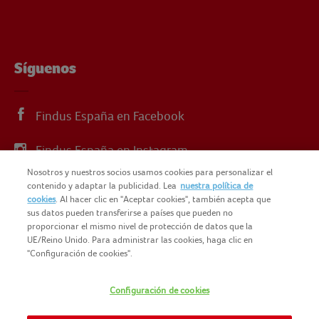
Síguenos
Findus España en Facebook
Findus España en Instagram
Nosotros y nuestros socios usamos cookies para personalizar el
Findus España en X
contenido y adaptar la publicidad. Lea
nuestra política de
cookies
. Al hacer clic en "Aceptar cookies", también acepta que
sus datos pueden transferirse a países que pueden no
proporcionar el mismo nivel de protección de datos que la
UE/Reino Unido. Para administrar las cookies, haga clic en
"Configuración de cookies".
© 2025 FINDUS
POLÍTICA DE PRIVACIDAD
Configuración de cookies
NOMAD FOODS
MAPA DEL SITIO