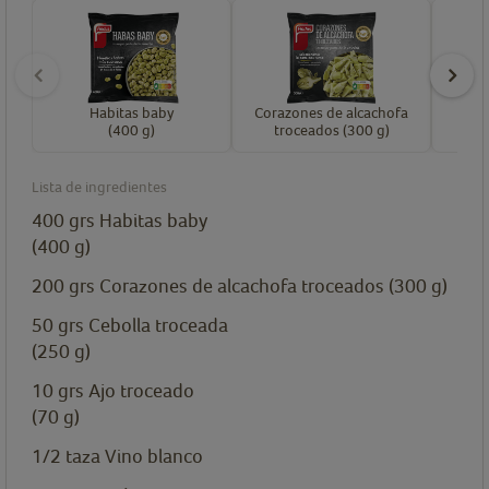
Habitas baby
Corazones de alcachofa
C
(400 g)
troceados (300 g)
Lista de ingredientes
400
grs
Habitas baby
(400 g)
200
grs
Corazones de alcachofa troceados (300 g)
50
grs
Cebolla troceada
(250 g)
10
grs
Ajo troceado
(70 g)
1/2
taza
Vino blanco