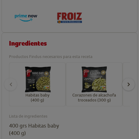
Ingredientes
Productos Findus necesarios para esta receta
Habitas baby
Corazones de alcachofa
C
(400 g)
troceados (300 g)
Lista de ingredientes
400
grs
Habitas baby
(400 g)