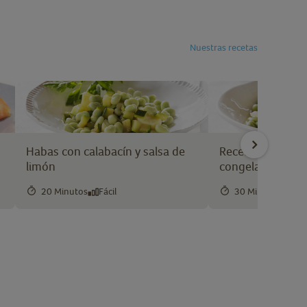
Nuestras recetas
Habas con calabacín y salsa de
Receta de habas
limón
congeladas y ja
20 Minutos
Fácil
30 Minutos
Int