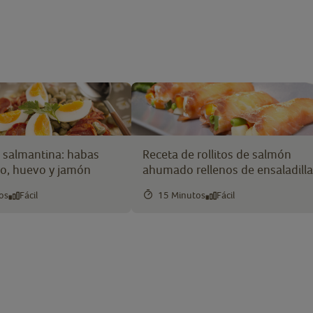
a salmantina: habas
Receta de rollitos de salmón
zo, huevo y jamón
ahumado rellenos de ensaladilla
os
Fácil
15 Minutos
Fácil