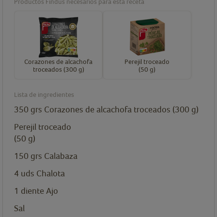
Productos Findus necesarios para esta receta
Corazones de alcachofa
Perejil troceado
troceados (300 g)
(50 g)
Lista de ingredientes
350
grs
Corazones de alcachofa troceados (300 g)
Perejil troceado
(50 g)
150
grs
Calabaza
4
uds
Chalota
1
diente
Ajo
Sal