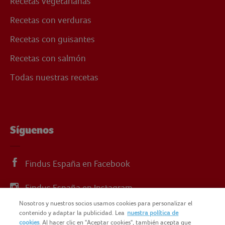
Recetas vegetarianas
Recetas con verduras
Recetas con guisantes
Recetas con salmón
Todas nuestras recetas
Síguenos
Findus España en Facebook
Findus España en Instagram
Nosotros y nuestros socios usamos cookies para personalizar el
Findus España en X
contenido y adaptar la publicidad. Lea
nuestra política de
cookies
. Al hacer clic en "Aceptar cookies", también acepta que