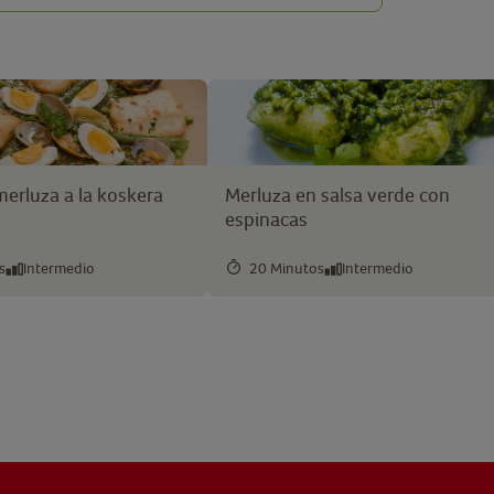
erluza a la koskera
Merluza en salsa verde con
espinacas
s
Intermedio
20 Minutos
Intermedio