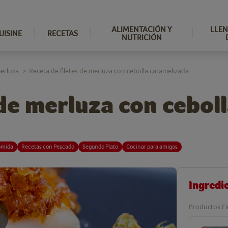
ALIMENTACIÓN Y
LLEN
UISINE
RECETAS
NUTRICIÓN
erluza
Receta de filetes de merluza con cebolla caramelizada
>
 de merluza con cebol
omida
Recetas con Pescado
Segundo Plato
Cocinar para amigos
Ingredi
Productos Fi