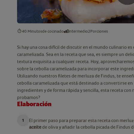
40 Minutos
de cocinado
Intermedio
2
Porciones
Si hay una cosa difícil de discutir en el mundo culinario e
caramelizada. Sea en la receta que sea, es siempre un de
textura exquisita a cualquier receta. Hoy, aprovecharemo
sobre la cebolla caramelizada para incorporar este ingred
Utilizando nuestros filetes de merluza de Findus, te ense
cebolla caramelizada que está destinado a convertirse en
ingredientes y de forma rápida y sencilla, esta receta con
probamos?
Elaboración
El primer paso para preparar esta receta con merlu
aceite
de oliva y añadir la cebolla picada de Findus 