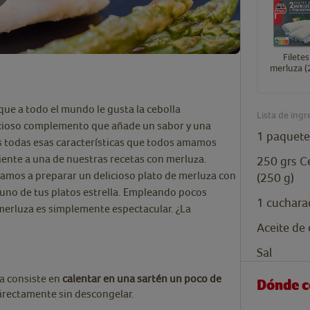
Filetes
merluza (
s que a todo el mundo le gusta la cebolla
Lista de ingr
licioso complemento que añade un sabor y una
1
paquete
s todas esas características que todos amamos
iente a una de nuestras recetas con merluza.
250
grs
C
ñamos a preparar un delicioso plato de merluza con
(250 g)
 uno de tus platos estrella. Empleando pocos
1
cuchara
 merluza es simplemente espectacular. ¿La
Aceite de 
Sal
za consiste en
calentar en una sartén un poco de
Dónde 
directamente sin descongelar.