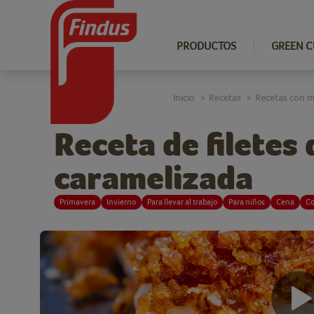
PRODUCTOS
GREEN C
Inicio
Recetas
Recetas con m
>
>
Receta de filetes
caramelizada
Primavera
Invierno
Para llevar al trabajo
Para niños
Cena
C