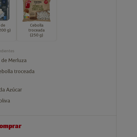
 de
Cebolla
200 g)
troceada
(250 g)
edientes
de Merluza
ebolla troceada
da
Azúcar
oliva
comprar