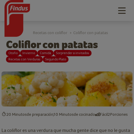
Togg
navig
Recetas con coliflor
Coliflor con patatas
>
Coliflor con patatas
Otoño
Invierno
Comida
Sorprender a invitados
Recetas con Verduras
Segundo Plato
20 Minutos
de preparación
10 Minutos
de cocinado
Fácil
2
Porciones
La coliflor es una verdura que mucha gente dice que no le gusta