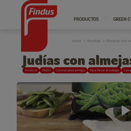
PRODUCTOS
GREEN C
Inicio
Recetas
Recetas con v
>
>
Judías con almeja
Invierno
Otoño
Cocinar para amigos
Para llevar al trabajo
Cen