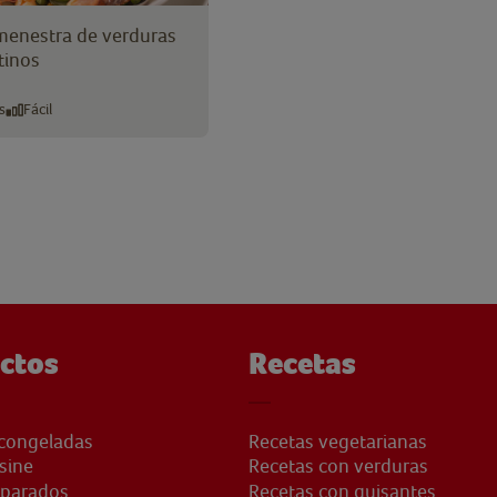
menestra de verduras
tinos
s
Fácil
ctos
Recetas
congeladas
Recetas vegetarianas
sine
Recetas con verduras
eparados
Recetas con guisantes