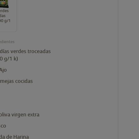
erdes
das
00 g/1
edientes
udías verdes troceadas
0 g/1 k)
Ajo
lmejas cocidas
oliva virgen extra
sco
da
de Harina