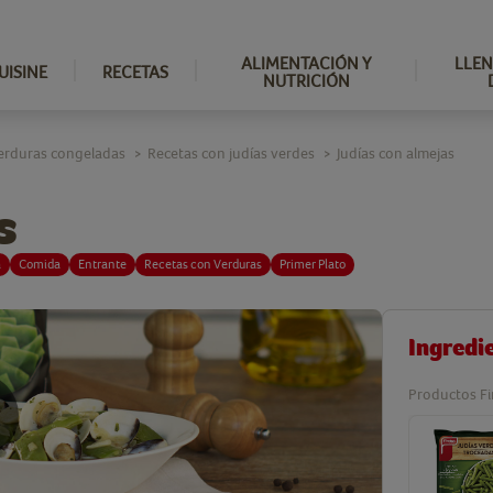
ALIMENTACIÓN Y
LLEN
UISINE
RECETAS
NUTRICIÓN
erduras congeladas
Recetas con judías verdes
Judías con almejas
>
>
s
a
Comida
Entrante
Recetas con Verduras
Primer Plato
Ingredi
Productos Fi