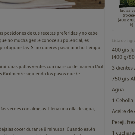
Judías v
trocea
(400 g/8
k)
s posiciones de tus recetas preferidas y no cabe
unque no mucha gente conoce su potencial, es
Lista de ingr
 protagonistas. Si no quieres pasar mucho tiempo
400
grs
J
(400 g/80
rar unas judías verdes con marisco de manera fácil
3
dientes
as fácilmente siguiendo los pasos que te
750
grs
A
Agua
1
Cebolla
ías verdes con almejas. Llena una olla de agua,
Aceite de 
Perejil fre
y déjalas cocer durante 8 minutos. Cuando estén
1
cuchara