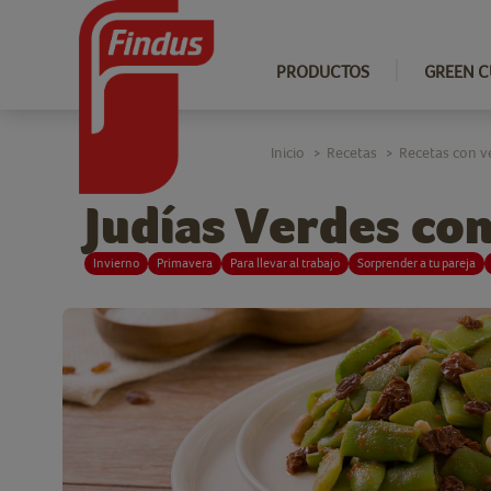
PRODUCTOS
GREEN C
Inicio
Recetas
Recetas con v
>
>
Judías Verdes co
Invierno
Primavera
Para llevar al trabajo
Sorprender a tu pareja