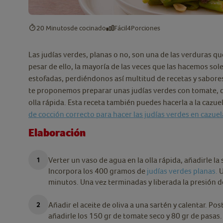
20 Minutos
de cocinado
Fácil
4
Porciones
Las judías verdes, planas o no, son una de las verduras qu
pesar de ello, la mayoría de las veces que las hacemos sol
estofadas, perdiéndonos así multitud de recetas y sabores 
te proponemos preparar unas judías verdes con tomate, de 
olla rápida. Esta receta también puedes hacerla a la cazue
de cocción correcto para hacer las judías verdes en cazuel
Elaboración
Verter un vaso de agua en la olla rápida, añadirle la 
Incorpora los 400 gramos de
judías verdes planas.
U
minutos. Una vez terminadas y liberada la presión de 
Añadir el aceite de oliva a una sartén y calentar. Po
añadirle los 150 gr de tomate seco y 80 gr de pasa