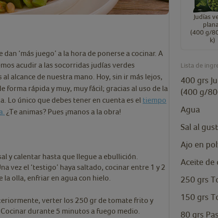
Judías v
plan
(400 g/8
k)
e dan ‘más juego’ a la hora de ponerse a cocinar. A
emos acudir a las socorridas judías verdes
Lista de ingr
al alcance de nuestra mano. Hoy, sin ir más lejos,
400
grs
J
forma rápida y muy, muy fácil; gracias al uso de la
(400 g/80
la. Lo único que debes tener en cuenta es el
tiempo
Agua
a.
¿Te animas? Pues ¡manos a la obra!
Sal al gus
Ajo en po
sal y calentar hasta que llegue a ebullición.
Aceite de 
na vez el ‘testigo’ haya saltado, cocinar entre 1 y 2
la olla, enfriar en agua con hielo.
250
grs
T
150
grs
T
steriormente, verter los 250 gr de tomate frito y
s. Cocinar durante 5 minutos a fuego medio.
80
grs
Pa