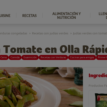
ALIMENTACIÓN Y
LLEN
UISINE
RECETAS
NUTRICIÓN
erduras congeladas
Recetas con judías verdes
Judías verdes con tomat
>
>
n Tomate en Olla Rápi
Cena
Comida
Guarnición
Recetas con Verduras
Cocinar para amigos
Primer 
Ingredi
Productos Fi