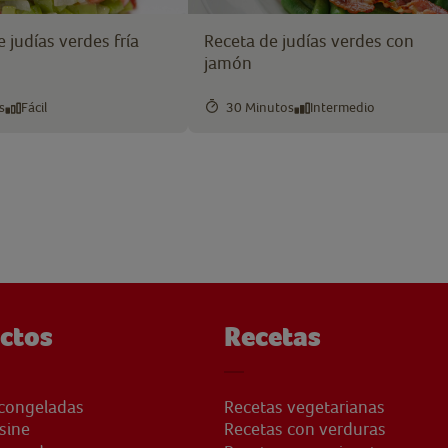
 judías verdes fría
Receta de judías verdes con
jamón
s
Fácil
30 Minutos
Intermedio
ctos
Recetas
congeladas
Recetas vegetarianas
sine
Recetas con verduras