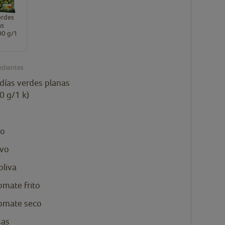
erdes
as
00 g/1
edientes
udías verdes planas
0 g/1 k)
to
lvo
oliva
omate frito
omate seco
sas