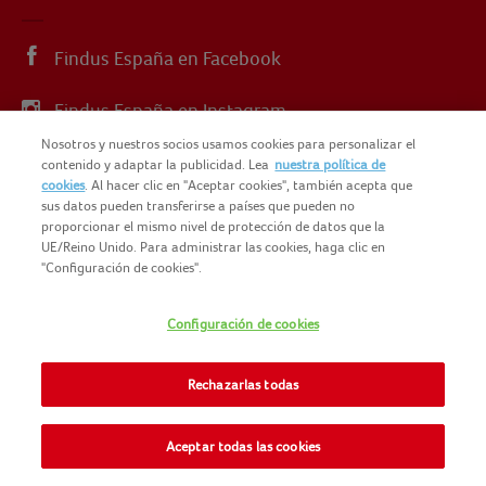
Findus España en Facebook
Findus España en Instagram
Nosotros y nuestros socios usamos cookies para personalizar el
Findus España en X
contenido y adaptar la publicidad. Lea
nuestra política de
cookies
. Al hacer clic en "Aceptar cookies", también acepta que
sus datos pueden transferirse a países que pueden no
proporcionar el mismo nivel de protección de datos que la
UE/Reino Unido. Para administrar las cookies, haga clic en
"Configuración de cookies".
© 2025 FINDUS
POLÍTICA DE PRIVACIDAD
Configuración de cookies
NOMAD FOODS
MAPA DEL SITIO
TÉRMINOS Y CONDICIONES
Rechazarlas todas
FINDUS FOOD SERVICES
COOKIES
CONTACTO
Aceptar todas las cookies