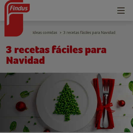
Togg
navig
Ideas comidas
3 recetas fáciles para Navidad
>
3 recetas fáciles para
Navidad