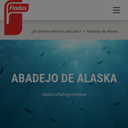
Togg
navig
¿De dónde viene tu pescado?
Abadejo de Alaska
>
ABADEJO DE ALASKA
Gadus chalcogrammus