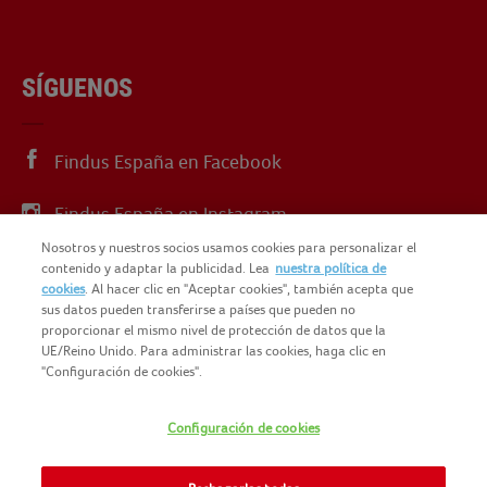
SÍGUENOS
Findus España en Facebook
Findus España en Instagram
Nosotros y nuestros socios usamos cookies para personalizar el
Findus España en X
contenido y adaptar la publicidad. Lea
nuestra política de
cookies
. Al hacer clic en "Aceptar cookies", también acepta que
sus datos pueden transferirse a países que pueden no
proporcionar el mismo nivel de protección de datos que la
UE/Reino Unido. Para administrar las cookies, haga clic en
"Configuración de cookies".
© 2025 FINDUS
POLÍTICA DE PRIVACIDAD
Configuración de cookies
NOMAD FOODS
MAPA DEL SITIO