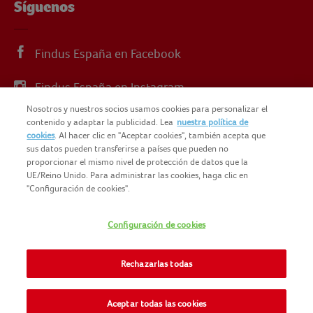
Síguenos
Findus España en Facebook
Findus España en Instagram
Nosotros y nuestros socios usamos cookies para personalizar el
Findus España en X
contenido y adaptar la publicidad. Lea
nuestra política de
cookies
. Al hacer clic en "Aceptar cookies", también acepta que
sus datos pueden transferirse a países que pueden no
proporcionar el mismo nivel de protección de datos que la
UE/Reino Unido. Para administrar las cookies, haga clic en
"Configuración de cookies".
© 2025 FINDUS
POLÍTICA DE PRIVACIDAD
Configuración de cookies
NOMAD FOODS
MAPA DEL SITIO
TÉRMINOS Y CONDICIONES
Rechazarlas todas
FINDUS FOOD SERVICES
COOKIES
CONTACTO
Aceptar todas las cookies