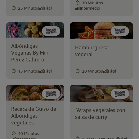
30 Minutos
25 Minutos
Fácil
Intermedio
Albóndigas
Hamburguesa
Veganas By Miri
vegetal
Pérez Cabrero
15 Minutos
Fácil
20 Minutos
Fácil
Receta de Guiso de
Wraps vegetales con
Albóndigas
salsa de curry
vegetales
40 Minutos
Intermedio
1 Hora 5 Minutos
Fácil