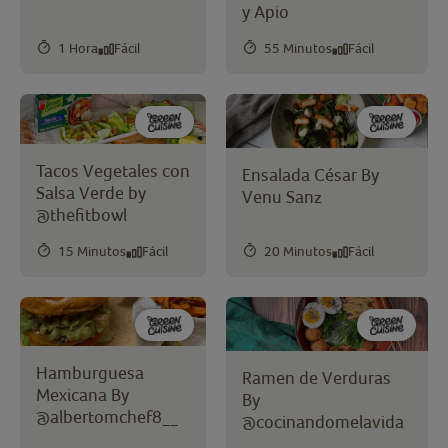
y Apio
1 Hora
Fácil
55 Minutos
Fácil
Tacos Vegetales con
Ensalada César By
Salsa Verde by
Venu Sanz
@thefitbowl
15 Minutos
Fácil
20 Minutos
Fácil
Hamburguesa
Ramen de Verduras
Mexicana By
By
@albertomchef8__
@cocinandomelavida