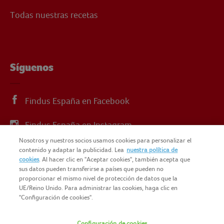
Todas nuestras recetas
Síguenos
Findus España en Facebook
Findus España en Instagram
Nosotros y nuestros socios usamos cookies para personalizar el
Findus España en X
contenido y adaptar la publicidad. Lea
nuestra política de
cookies
. Al hacer clic en "Aceptar cookies", también acepta que
sus datos pueden transferirse a países que pueden no
proporcionar el mismo nivel de protección de datos que la
UE/Reino Unido. Para administrar las cookies, haga clic en
"Configuración de cookies".
© 2025 FINDUS
Configuración de cookies