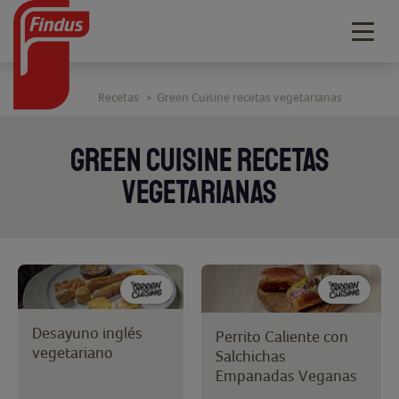
Togg
navig
Recetas
Green Cuisine recetas vegetarianas
>
GREEN CUISINE RECETAS
VEGETARIANAS
Desayuno inglés
Perrito Caliente con
vegetariano
Salchichas
Empanadas Veganas