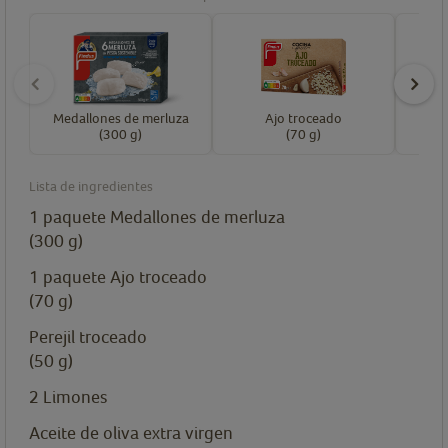
Medallones de merluza
Ajo troceado
P
(300 g)
(70 g)
Lista de ingredientes
1
paquete
Medallones de merluza
(300 g)
1
paquete
Ajo troceado
(70 g)
Perejil troceado
(50 g)
2
Limones
Aceite de oliva extra virgen