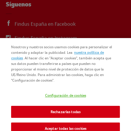
Síguenos
Findus España en Facebook
Findus España en Instagram
Nosotros y nuestros socios usamos cookies para personalizar el
Findus España en X
contenido y adaptar la publicidad. Lea
nuestra política de
cookies
. Al hacer clic en "Aceptar cookies", también acepta que
sus datos pueden transferirse a países que pueden no
proporcionar el mismo nivel de protección de datos que la
UE/Reino Unido. Para administrar las cookies, haga clic en
"Configuración de cookies".
© 2025 FINDUS
POLÍTICA DE PRIVACIDAD
Configuración de cookies
NOMAD FOODS
MAPA DEL SITIO
TÉRMINOS Y CONDICIONES
Rechazarlas todas
FINDUS FOOD SERVICES
COOKIES
CONTACTO
Aceptar todas las cookies