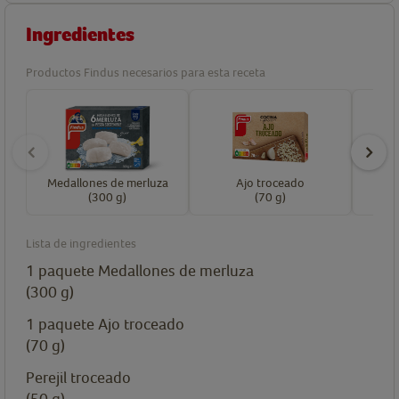
Ingredientes
Productos Findus necesarios para esta receta
Medallones de merluza
Ajo troceado
P
(300 g)
(70 g)
Lista de ingredientes
1
paquete
Medallones de merluza
(300 g)
1
paquete
Ajo troceado
(70 g)
Perejil troceado
(50 g)