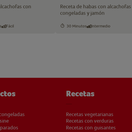
alcachofas con
Receta de habas con alcachofas
congeladas y jamón
s
Fácil
30 Minutos
Intermedio
ctos
Recetas
congeladas
Recetas vegetarianas
sine
Recetas con verduras
eparados
Recetas con guisantes