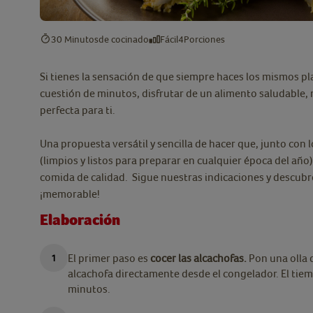
30 Minutos
de cocinado
Fácil
4
Porciones
Si tienes la sensación de que siempre haces los mismos pl
cuestión de minutos, disfrutar de un alimento saludable, 
perfecta para ti.
Una propuesta versátil y sencilla de hacer que, junto con 
(limpios y listos para preparar en cualquier época del año)
comida de calidad. Sigue nuestras indicaciones y descubre
¡memorable!
Elaboración
El primer paso es
cocer las alcachofas.
Pon una olla 
alcachofa directamente desde el congelador. El ti
minutos.