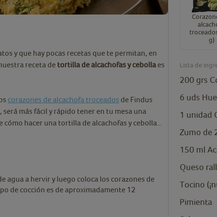
Corazon
alcach
troceado
g)
atos y que hay pocas recetas que te permitan, en
nuestra receta de
tortilla de alcachofas y cebolla
es
Lista de ingr
200
grs
C
6
uds
Hue
los
corazones de alcachofa troceados
de Findus
, será más fácil y rápido tener en tu mesa una
1
unidad
 cómo hacer una tortilla de alcachofas y cebolla…
Zumo de 2
150
ml
Ac
Queso ral
de agua a hervir y luego coloca los corazones de
Tocino (¡n
empo de cocción es de aproximadamente 12
Pimienta