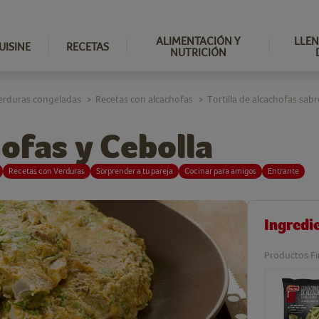
ALIMENTACIÓN Y
LLEN
UISINE
RECETAS
NUTRICIÓN
erduras congeladas
Recetas con alcachofas
Tortilla de alcachofas sabr
>
>
hofas y Cebolla
Recetas con Verduras
Sorprender a tu pareja
Cocinar para amigos
Entrante
Ingredi
Productos Fi