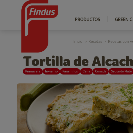
PRODUCTOS
GREEN C
Inicio
Recetas
Recetas con v
>
>
Tortilla de Alcac
Primavera
Invierno
Para niños
Cena
Comida
Segundo Plato