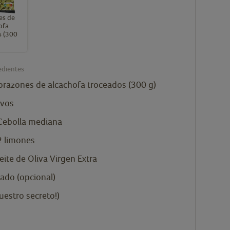
es de
ofa
s (300
edientes
orazones de alcachofa troceados (300 g)
vos
Cebolla mediana
 limones
eite de Oliva Virgen Extra
lado (opcional)
uestro secreto!)