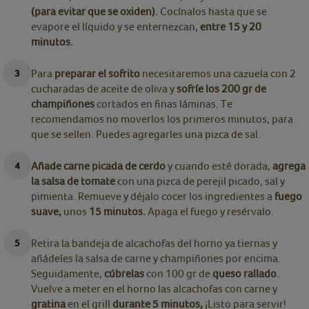
(para evitar que se oxiden).
Cocínalos hasta que se
evapore el líquido y se enternezcan,
entre 15 y 20
minutos.
Para
preparar el sofrito
necesitaremos una cazuela con 2
cucharadas de aceite de oliva y
sofríe los 200 gr de
champiñones
cortados en finas láminas. Te
recomendamos no moverlos los primeros minutos, para
que se sellen. Puedes agregarles una pizca de sal.
Añade carne picada de cerdo
y cuando esté dorada,
agrega
la salsa de tomate
con una pizca de perejil picado, sal y
pimienta. Remueve y déjalo cocer los ingredientes a
fuego
suave,
unos
15 minutos.
Apaga el fuego y resérvalo.
Retira la bandeja de alcachofas del horno ya tiernas y
añádeles la salsa de carne y champiñones por encima.
Seguidamente,
cúbrelas
con 100 gr de
queso rallado.
Vuelve a meter en el horno las alcachofas con carne y
gratina
en el grill
durante 5 minutos,
¡Listo para servir!