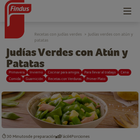
Togg
navig
Recetas con judías verdes
Judías verdes con atún y
>
patatas
Judías Verdes con Atún y
Patatas
Primavera
Invierno
Cocinar para amigos
Para llevar al trabajo
Cena
Comida
Guarnición
Recetas con Verduras
Primer Plato
30 Minutos
de preparación
Fácil
4
Porciones