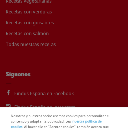
Recetas vegetarianas
Recetas con verduras
Recetas con guisantes
Recetas con salmón
Todas nuestras recetas
Síguenos
Findus España en Facebook
Findus España en Instagram
Nosotros y nuestros socios usamos cookies para personalizar el
Findus España en X
contenido y adaptar la publicidad. Lea
nuestra política de
cookies
. Al hacer clic en "Aceptar cookies", también acepta que