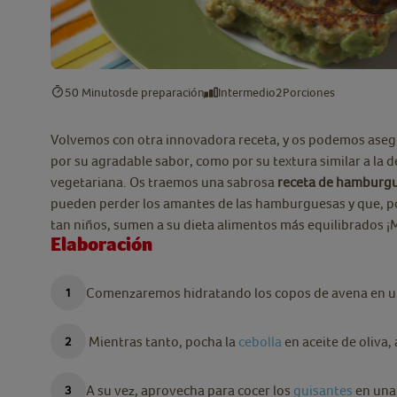
50 Minutos
de preparación
Intermedio
2
Porciones
Volvemos con otra innovadora receta, y os podemos aseg
por su agradable sabor, como por su textura similar a la de
vegetariana. Os traemos una sabrosa
receta de hamburgu
pueden perder los amantes de las hamburguesas y que, po
tan niños, sumen a su dieta alimentos más equilibrados ¡
Elaboración
Comenzaremos hidratando los copos de avena en u
Mientras tanto, pocha la
cebolla
en aceite de oliva
A su vez, aprovecha para cocer los
guisantes
en una 