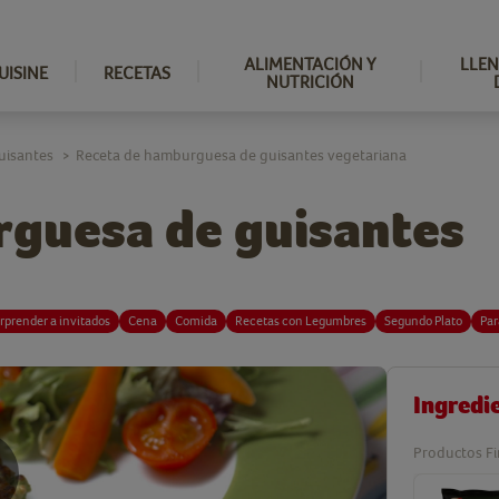
ALIMENTACIÓN Y
LLEN
UISINE
RECETAS
NUTRICIÓN
uisantes
Receta de hamburguesa de guisantes vegetariana
>
guesa de guisantes
rprender a invitados
Cena
Comida
Recetas con Legumbres
Segundo Plato
Par
Ingredi
Productos Fi