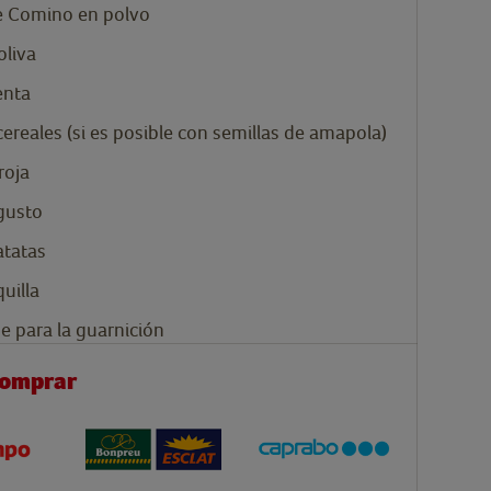
 Comino en polvo
oliva
enta
ereales (si es posible con semillas de amapola)
roja
 gusto
atatas
uilla
e para la guarnición
comprar