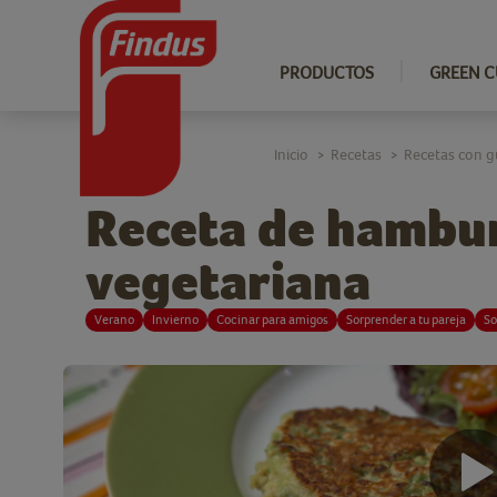
PRODUCTOS
GREEN C
Inicio
Recetas
Recetas con g
>
>
Receta de hambur
vegetariana
Verano
Invierno
Cocinar para amigos
Sorprender a tu pareja
So