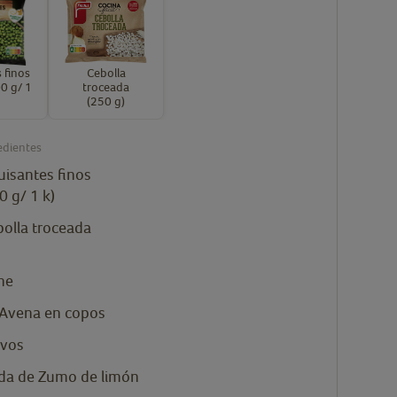
 finos
Cebolla
0 g/ 1
troceada
(250 g)
edientes
uisantes finos
0 g/ 1 k)
olla troceada
he
 Avena en copos
vos
da
de Zumo de limón