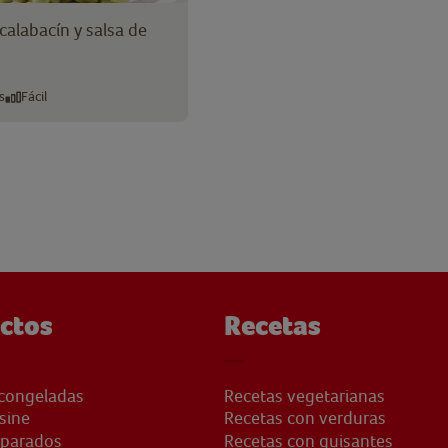
alabacín y salsa de
s
Fácil
ctos
Recetas
congeladas
Recetas vegetarianas
sine
Recetas con verduras
eparados
Recetas con guisantes