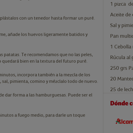
1
pizca
de
Aceite de 
aplástalos con un tenedor hasta formar un puré.
Sal y pimi
me, añade los huevos ligeramente batidos y
Pan multic
1
Cebolla 
las patatas. Te recomendamos que no las peles,
Rúcula al
o quedará bien en la textura del futuro puré.
250
grs
P
minutos, incorpora también a la mezcla de los
20
Manteq
n, sal, pimienta, comino y mézclalo todo de nuevo.
25
de lech
de dar forma a las hamburguesas. Puede ser el
Dónde 
minutos a fuego medio, para darle un toque