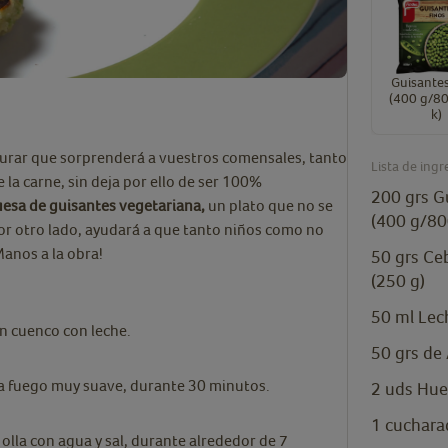
Guisantes
(400 g/80
k)
urar que sorprenderá a vuestros comensales, tanto
Lista de ingr
 la carne, sin deja por ello de ser 100%
200
grs
G
esa de guisantes vegetariana,
un plato que no se
(400 g/80
r otro lado, ayudará a que tanto niños como no
Manos a la obra!
50
grs
Ceb
(250 g)
50
ml
Lec
n cuenco con leche.
50
grs
de
, a fuego muy suave, durante 30 minutos.
2
uds
Hue
1
cuchara
olla con agua y sal, durante alrededor de 7