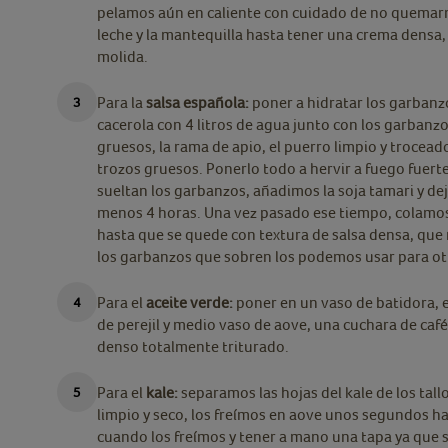
pelamos aún en caliente con cuidado de no quemarno
leche y la mantequilla hasta tener una crema densa,
molida.
Para la
salsa española:
poner a hidratar los garbanz
cacerola con 4 litros de agua junto con los garbanzo
gruesos, la rama de apio, el puerro limpio y trocead
trozos gruesos. Ponerlo todo a hervir a fuego fuer
sueltan los garbanzos, añadimos la soja tamari y d
menos 4 horas. Una vez pasado ese tiempo, colamos 
hasta que se quede con textura de salsa densa, que
los garbanzos que sobren los podemos usar para otr
Para el
aceite verde:
poner en un vaso de batidora, e
de perejil y medio vaso de aove, una cuchara de café
denso totalmente triturado.
Para el
kale:
separamos las hojas del kale de los tal
limpio y seco, los freímos en aove unos segundos ha
cuando los freímos y tener a mano una tapa ya que 