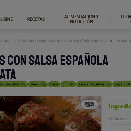
ALIMENTACIÓN Y
LLEN
UISINE
RECETAS
NUTRICIÓN
arianas
Albóndigas vegetales con salsa española vegetal y puré de patat
>
S CON SALSA ESPAÑOLA
TATA
render a invitados
Para niños
Cena
Comida
Recetas Vegetarianas
Segundo Pl
Ingredi
Productos Fi