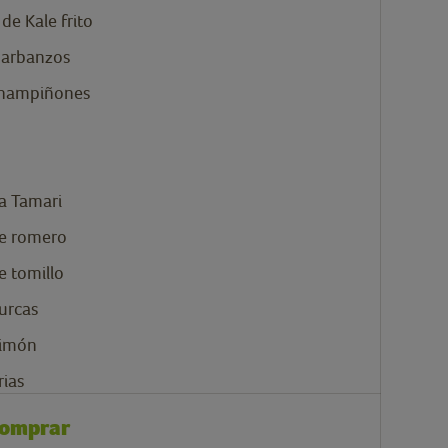
e Kale frito
arbanzos
hampiñones
a Tamari
e romero
 tomillo
turcas
limón
ias
comprar