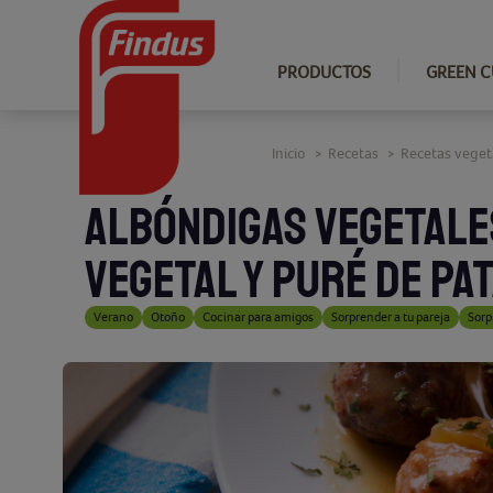
PRODUCTOS
GREEN C
Inicio
Recetas
Recetas veget
>
>
ALBÓNDIGAS VEGETALE
VEGETAL Y PURÉ DE PA
Verano
Otoño
Cocinar para amigos
Sorprender a tu pareja
Sorp