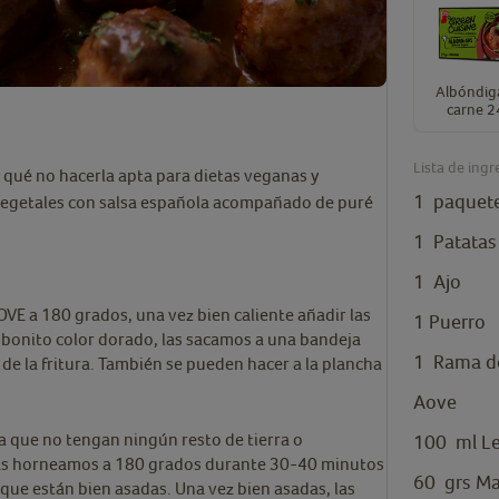
Albóndig
carne 2
Lista de ingr
r qué no hacerla apta para dietas veganas y
1
paquet
vegetales con salsa española acompañado de puré
1
Patatas
1
Ajo
OVE a 180 grados, una vez bien caliente añadir las
1
Puerro
n bonito color dorado, las sacamos a una bandeja
1
Rama de
de la fritura. También se pueden hacer a la plancha
Aove
a que no tengan ningún resto de tierra o
100
ml
L
 las horneamos a 180 grados durante 30-40 minutos
60
grs
Ma
ue están bien asadas. Una vez bien asadas, las