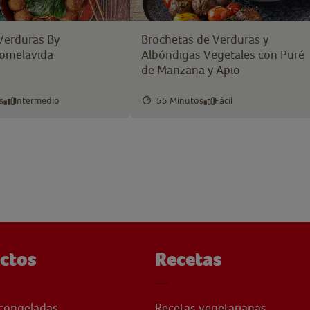
erduras By
Brochetas de Verduras y
omelavida
Albóndigas Vegetales con Puré
de Manzana y Apio
s
Intermedio
55 Minutos
Fácil
ctos
Recetas
congeladas
Recetas vegetarianas