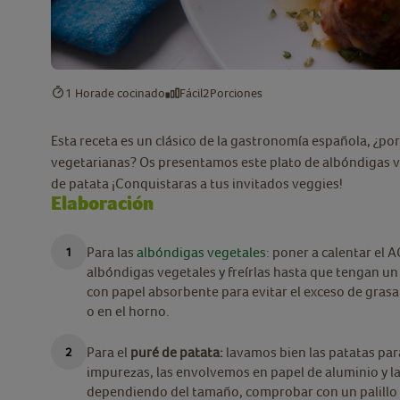
1 Hora
de cocinado
Fácil
2
Porciones
Esta receta es un clásico de la gastronomía española, ¿po
vegetarianas? Os presentamos este plato de albóndigas 
de patata ¡Conquistaras a tus invitados veggies!
Elaboración
Para las
albóndigas vegetales:
poner a calentar el A
albóndigas vegetales y freírlas hasta que tengan u
con papel absorbente para evitar el exceso de grasa 
o en el horno.
Para el
puré de patata:
lavamos bien las patatas par
impurezas, las envolvemos en papel de aluminio y
dependiendo del tamaño, comprobar con un palillo q