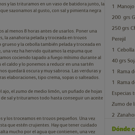
s y las trituramos en un vaso de batidora junto, la
1
Manojo d
 que sazonamos al gusto, con sal y pimienta negra
200
grs
G
250
grs
C
os al menos 8 horas antes de usarlos. Poner una
s, la zanahoria pelada y troceada en trozos
Perejil
o grueso y la cebolla también pelada y troceada en
1
Cebolla
te, una vez ha hervido quitamos la espuma que
ejamos cociendo tapado a fuego mínimo durante al
40
grs
Soj
el caldo y lo ponemos a reducir en una sartén
 nos quedará oscura y muy sabrosa. Las verduras y
1
Rama d
as elaboraciones, tipo crema, sopas o salteados.
1
Rama de
l ajo, el zumo de medio limón, un puñado de hojas
Especias 
 de sal y trituramos todo hasta conseguir un aceite
Zumo de 
2
Zanahor
los y los troceamos en trozos pequeños. Una vez
sta que estén crujientes. Hay que tener cuidado
Dónde 
salta mucho por el agua que contienen, una vez