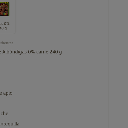
as 0%
40 g
edientes
e
Albóndigas 0% carne 240 g
 apio
eche
ntequilla