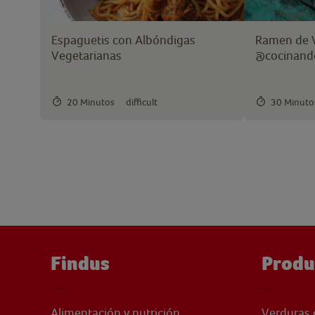
Espaguetis con Albóndigas
Ramen de V
Vegetarianas
@cocinand
20 Minutos
difficult
30 Minuto
Findus
Produ
Alimentación y nutrición
Verduras 