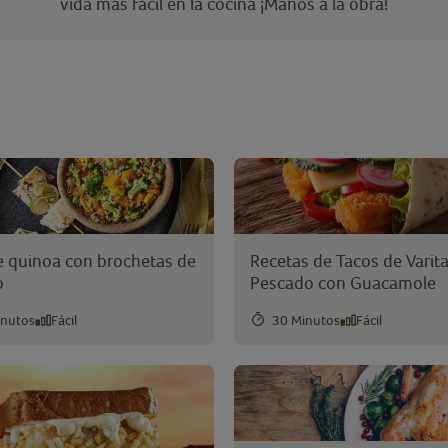
vida más fácil en la cocina ¡Manos a la obra!
e quinoa con brochetas de
Recetas de Tacos de Varit
o
Pescado con Guacamole
inutos
Fácil
30 Minutos
Fácil