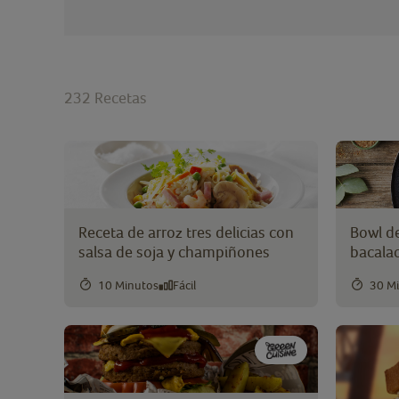
232
Recetas
Receta de arroz tres delicias con
Bowl d
salsa de soja y champiñones
bacala
10 Minutos
Fácil
30 M