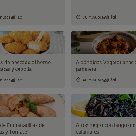
inutos
Fácil
30 Minutos
Fácil
s de pescado al horno
Albóndigas Vegetarianas a
atas y cebolla
jardinera
inutos
Fácil
40 Minutos
Fácil
6)
 de Empanadillas de
Arroz negro con langostin
as y Tomate
calamares