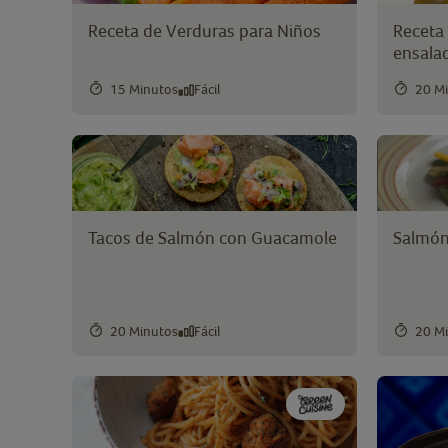
Receta de Verduras para Niños
Receta
ensalad
15 Minutos
Fácil
20 M
Filtros
Tipo de plato
Tacos de Salmón con Guacamole
Salmón
Entrante
(97)
Primer Plato
(148)
Segundo Plato
(88)
20 Minutos
Fácil
20 M
Guarnición
(66)
Postre
(1)
Ingrediente principal
Alcachofas
(14)