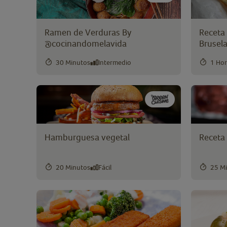
Ramen de Verduras By
Receta 
@cocinandomelavida
Brusel
30 Minutos
Intermedio
1 Ho
Hamburguesa vegetal
Receta 
20 Minutos
Fácil
25 M