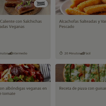
1)
 Caliente con Salchichas
Alcachofas Salteadas y Var
adas Veganas
Pescado
inutos
Intermedio
20 Minutos
Fácil
e
con albóndigas veganas en
Receta de pizza con guisa
de tomate