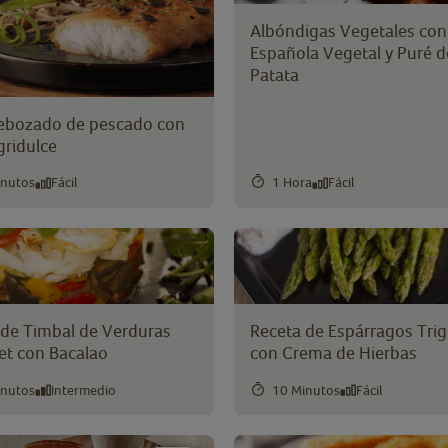
Albóndigas Vegetales con
Española Vegetal y Puré d
Patata
 rebozado de pescado con
gridulce
inutos
Fácil
1 Hora
Fácil
Muestra 232 Resultaods
 de Timbal de Verduras
Receta de Espárragos Tri
t con Bacalao
con Crema de Hierbas
inutos
Intermedio
10 Minutos
Fácil