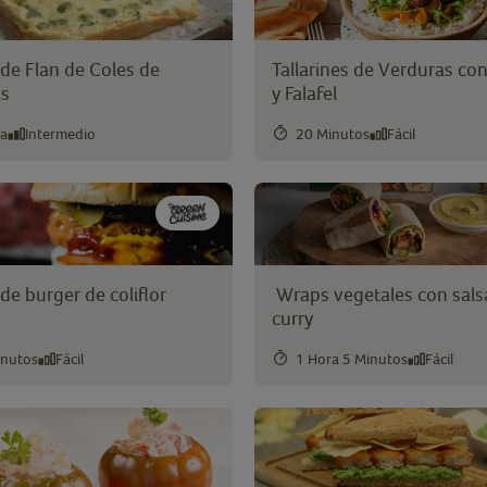
de Flan de Coles de
Tallarines de Verduras co
as
y Falafel
ra
Intermedio
20 Minutos
Fácil
de burger de coliflor
Wraps vegetales con sals
curry
inutos
Fácil
1 Hora 5 Minutos
Fácil