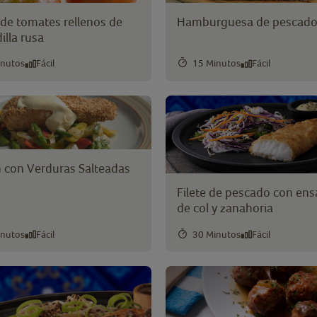
 de tomates rellenos de
Hamburguesa de pescad
illa rusa
inutos
Fácil
15 Minutos
Fácil
 con Verduras Salteadas
Filete de pescado con ens
de col y zanahoria
inutos
Fácil
30 Minutos
Fácil