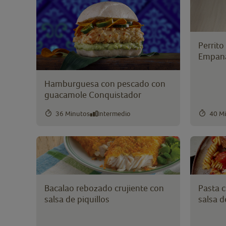
Lomos de lenguado
(1)
Menestra de verduras
(1
Merluza
(11)
Perrito
Patatas
(21)
Empan
Pescado
(26)
Hamburguesa con pescado con
Preparado para paella de
guacamole Conquistador
marisco
(1)
Preparado para revuelto
36 Minutos
Intermedio
40 M
tradicional
(1)
Preparado para tortilla d
patata
(1)
Proteína vegetal
(25)
Salmón
(13)
Bacalao rebozado crujiente con
Pasta 
Surimi
(3)
salsa de piquillos
salsa 
Tronquitos de Alaska
(2)