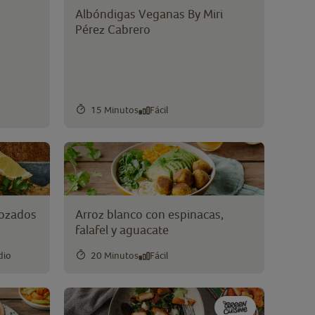
Albóndigas Veganas By Miri
Pérez Cabrero
15 Minutos
Fácil
bozados
Arroz blanco con espinacas,
falafel y aguacate
dio
20 Minutos
Fácil