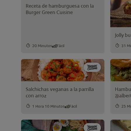
Receta de hamburguesa con la
Burger Green Cuisine
Jolly b
20 Minutos
Fácil
31 M
Salchichas veganas a la parrilla
Hambur
con arroz
@alber
1 Hora 10 Minutos
Fácil
25 M