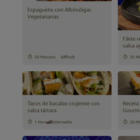
Arroz
(17)
Espaguetis con Albóndigas
Atún
(9)
Vegetarianas
Bacalao
(12)
Brócoli
(12)
Filete
Cardo
(0)
salsa a
Champiñones
(17)
20 Minutos
difficult
35 M
Coliflor
(10)
Col de Bruselas
(3)
Ensaladilla
(12)
Espárragos verdes
(4)
Espinacas
(20)
Tacos de bacalao crujiente con
Receta
Falafel
(2)
salsa tártara
Gourme
Guisantes
(40)
1 Hora
Intermedio
20 M
Habas
(16)
Judías Verdes
(17)