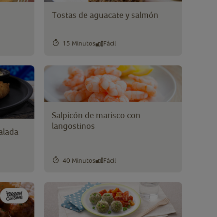
o
Tostas de aguacate y salmón
15 Minutos
Fácil
Salpicón de marisco con
langostinos
alada
40 Minutos
Fácil