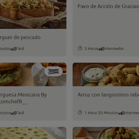
Pavo de Acción de Gracias
urguer de pescado
inutos
Fácil
3 Horas
Intermedio
guesa Mexicana By
Arroz con langostinos re
tomchef8__
inutos
Fácil
1 Hora 20 Minutos
Interme